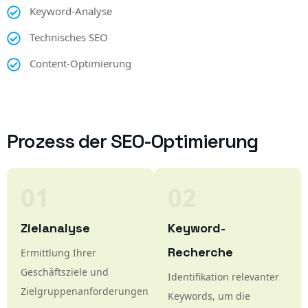
Studio / Power BI
Keyword-Analyse
Technisches SEO
Content-Optimierung
Google My
Business
Prozess der SEO-Optimierung
Technischer
Support
01
02
Zielanalyse
Keyword-
SEO-
Recherche
Optimierung
Ermittlung Ihrer
Geschäftsziele und
Identifikation relevanter
Zielgruppenanforderungen
Keywords, um die