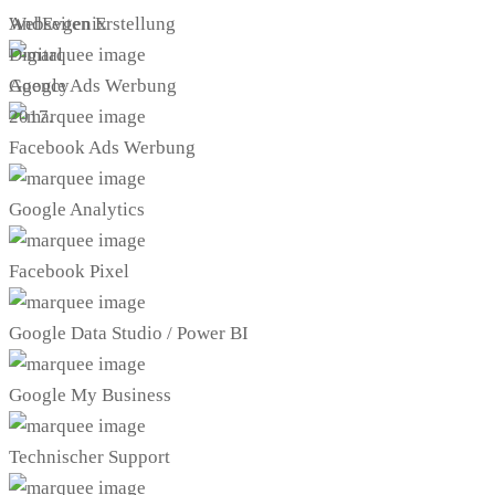
AndEvgenix
Webseiten Erstellung
Digital
Agency
Google Ads Werbung
2017.
Facebook Ads Werbung
Google Analytics
Facebook Pixel
Google Data Studio / Power BI
Google My Business
Technischer Support